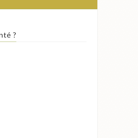
nté ?