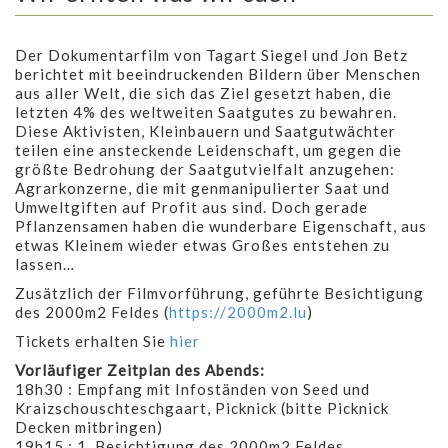
Der Dokumentarfilm von Tagart Siegel und Jon Betz
berichtet mit beeindruckenden Bildern über Menschen
aus aller Welt, die sich das Ziel gesetzt haben, die
letzten 4% des weltweiten Saatgutes zu bewahren.
Diese Aktivisten, Kleinbauern und Saatgutwächter
teilen eine ansteckende Leidenschaft, um gegen die
größte Bedrohung der Saatgutvielfalt anzugehen:
Agrarkonzerne, die mit genmanipulierter Saat und
Umweltgiften auf Profit aus sind. Doch gerade
Pflanzensamen haben die wunderbare Eigenschaft, aus
etwas Kleinem wieder etwas Großes entstehen zu
lassen…
Zusätzlich der Filmvorführung, geführte Besichtigung
des 2000m2 Feldes (
https://2000m2.lu
)
Tickets erhalten Sie
hier
Vorläufiger Zeitplan des Abends:
18h30 : Empfang mit Infoständen von Seed und
Kraizschouschteschgaart, Picknick (bitte Picknick
Decken mitbringen)
19h15 : 1. Besichtigung des 2000m2 Feldes