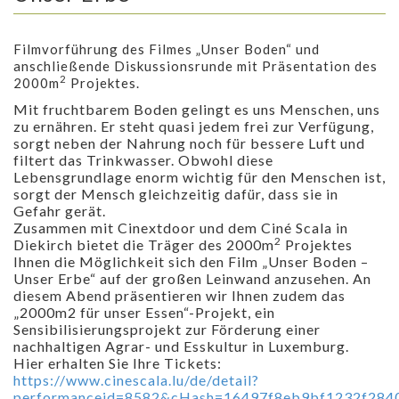
Filmvorführung des Filmes „Unser Boden“ und
anschließende Diskussionsrunde mit Präsentation des
2
2000m
Projektes.
Mit fruchtbarem Boden gelingt es uns Menschen, uns
zu ernähren. Er steht quasi jedem frei zur Verfügung,
sorgt neben der Nahrung noch für bessere Luft und
filtert das Trinkwasser. Obwohl diese
Lebensgrundlage enorm wichtig für den Menschen ist,
sorgt der Mensch gleichzeitig dafür, dass sie in
Gefahr gerät.
Zusammen mit Cinextdoor und dem Ciné Scala in
2
Diekirch bietet die Träger des 2000m
Projektes
Ihnen die Möglichkeit sich den Film „Unser Boden –
Unser Erbe“ auf der großen Leinwand anzusehen. An
diesem Abend präsentieren wir Ihnen zudem das
„2000m2 für unser Essen“-Projekt, ein
Sensibilisierungsprojekt zur Förderung einer
nachhaltigen Agrar- und Esskultur in Luxemburg.
Hier erhalten Sie Ihre Tickets:
https://www.cinescala.lu/de/detail?
performanceid=8582&cHash=16497f8eb9bf1232f284