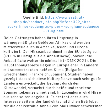
Quelle Bild:
https://www.saatgut-
shop.de/product_info.php?info=p329_hirse—
zuckerhirse–sudangras–piper—-sorghum-sudanese
—-1-kg.html
Beide Gattungen haben ihren Ursprung in
wärmegemäßigten Gebieten Afrikas und werden
mittlerweile auch in Amerika, Asien und Europa
kultiviert. Der Hirseanbau nimmt in der EU stetig zu
(+11 % in Bezug auf die Anbaufläche), obwohl die
Anbaufläche weiterhin minimal ist (DMK 2021). Die
Hauptanbaugebiete liegen in Europa eher in Ländern
mit sommertrocken-heißem Klima (Bulgarien,
Griechenland, Frankreich, Spanien). Studien haben
gezeigt, dass sich diese Kulturpflanze auch sehr gut in
Ländern entwickelt, die, bedingt durch den
Klimawandel, vermehrt durch heiße und trockene
Sommer gekennzeichnet sind. In Luxemburg wird Hirse
nur sehr selten angebaut. Es besteht aber auch
Interesse seitens der landwirtschaftlichen Betriebe,
für die der rentable Anbau von Mais immer schwieriger