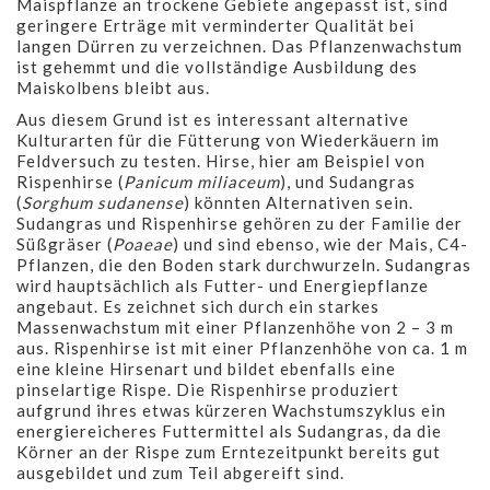
Maispflanze an trockene Gebiete angepasst ist, sind
geringere Erträge mit verminderter Qualität bei
langen Dürren zu verzeichnen. Das Pflanzenwachstum
ist gehemmt und die vollständige Ausbildung des
Maiskolbens bleibt aus.
Aus diesem Grund ist es interessant alternative
Kulturarten für die Fütterung von Wiederkäuern im
Feldversuch zu testen. Hirse, hier am Beispiel von
Rispenhirse (
Panicum miliaceum
), und Sudangras
(
Sorghum sudanense
) könnten Alternativen sein.
Sudangras und Rispenhirse gehören zu der Familie der
Süßgräser (
Poaeae
) und sind ebenso, wie der Mais, C4-
Pflanzen, die den Boden stark durchwurzeln. Sudangras
wird hauptsächlich als Futter- und Energiepflanze
angebaut. Es zeichnet sich durch ein starkes
Massenwachstum mit einer Pflanzenhöhe von 2 – 3 m
aus. Rispenhirse ist mit einer Pflanzenhöhe von ca. 1 m
eine kleine Hirsenart und bildet ebenfalls eine
pinselartige Rispe. Die Rispenhirse produziert
aufgrund ihres etwas kürzeren Wachstumszyklus ein
energiereicheres Futtermittel als Sudangras, da die
Körner an der Rispe zum Erntezeitpunkt bereits gut
ausgebildet und zum Teil abgereift sind.