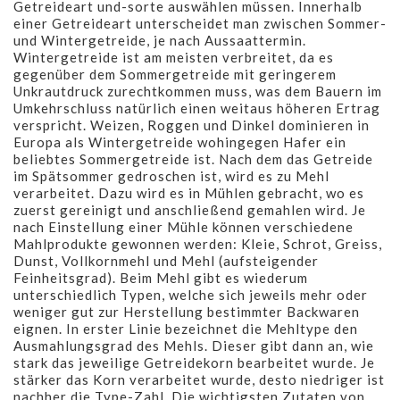
Getreideart und-sorte auswählen müssen. Innerhalb
einer Getreideart unterscheidet man zwischen Sommer-
und Wintergetreide, je nach Aussaattermin.
Wintergetreide ist am meisten verbreitet, da es
gegenüber dem Sommergetreide mit geringerem
Unkrautdruck zurechtkommen muss, was dem Bauern im
Umkehrschluss natürlich einen weitaus höheren Ertrag
verspricht. Weizen, Roggen und Dinkel dominieren in
Europa als Wintergetreide wohingegen Hafer ein
beliebtes Sommergetreide ist. Nach dem das Getreide
im Spätsommer gedroschen ist, wird es zu Mehl
verarbeitet. Dazu wird es in Mühlen gebracht, wo es
zuerst gereinigt und anschließend gemahlen wird. Je
nach Einstellung einer Mühle können verschiedene
Mahlprodukte gewonnen werden: Kleie, Schrot, Greiss,
Dunst, Vollkornmehl und Mehl (aufsteigender
Feinheitsgrad). Beim Mehl gibt es wiederum
unterschiedlich Typen, welche sich jeweils mehr oder
weniger gut zur Herstellung bestimmter Backwaren
eignen. In erster Linie bezeichnet die Mehltype den
Ausmahlungsgrad des Mehls. Dieser gibt dann an, wie
stark das jeweilige Getreidekorn bearbeitet wurde. Je
stärker das Korn verarbeitet wurde, desto niedriger ist
nachher die Type-Zahl. Die wichtigsten Zutaten von