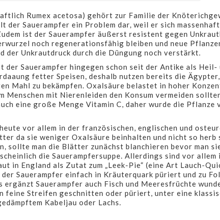
tlich Rumex acetosa) gehört zur Familie der Knöterichgew
llt der Sauerampfer ein Problem dar, weil er sich massenhaf
Zudem ist der Sauerampfer äußerst resistent gegen Unkrautb
herwurzel noch regenerationsfähig bleiben und neue Pflanze
ird der Unkrautdruck durch die Düngung noch verstärkt.
t der Sauerampfer hingegen schon seit der Antike als Heil-
erdaaung fetter Speisen, deshalb nutzen bereits die Ägypte
gen Mahl zu bekämpfen. Oxalsäure belastet in hoher Konzent
em Menschen mit Nierenleiden den Konsum vermeiden sollte
uch eine große Menge Vitamin C, daher wurde die Pflanze
heute vor allem in der französischen, englischen und osteu
àtter da sie weniger Oxalsäure beinhalten und nicht so her
, sollte man die Blätter zunächst blanchieren bevor man si
scheinlich die Sauerampfersuppe. Allerdings sind vor allem 
ut in England als Zutat zum „Leek-Pie“ (eine Art Lauch-Qui
n der Sauerampfer einfach in Kräuterquark püriert und zu Fo
 ergänzt Sauerampfer auch Fisch und Meeresfrüchte wunde
 feine Streifen geschnitten oder püriert, unter eine klassi
u gedämpftem Kabeljau oder Lachs.