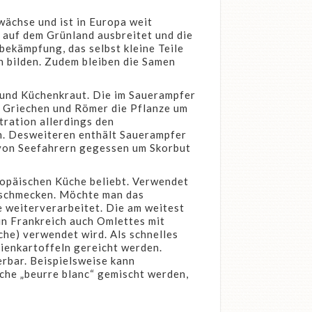
ächse und ist in Europa weit
t auf dem Grünland ausbreitet und die
ekämpfung, das selbst kleine Teile
n bilden. Zudem bleiben die Samen
 und Küchenkraut. Die im Sauerampfer
r, Griechen und Römer die Pflanze um
ration allerdings den
n. Desweiteren enthält Sauerampfer
 von Seefahrern gegessen um Skorbut
ropäischen Küche beliebt. Verwendet
b schmecken. Möchte man das
e weiterverarbeitet. Die am weitest
in Frankreich auch Omlettes mit
che) verwendet wird. Als schnelles
lienkartoffeln gereicht werden.
rbar. Beispielsweise kann
sche „beurre blanc“ gemischt werden,