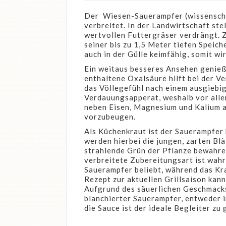
Der Wiesen-Sauerampfer (wissenschaf
verbreitet. In der Landwirtschaft ste
wertvollen Futtergräser verdrängt. 
seiner bis zu 1,5 Meter tiefen Speic
auch in der Gülle keimfähig, somit w
Ein weitaus besseres Ansehen genieß
enthaltene Oxalsäure hilft bei der V
das Völlegefühl nach einem ausgiebi
Verdauungsapperat, weshalb vor all
neben Eisen, Magnesium und Kalium a
vorzubeugen.
Als Küchenkraut ist der Sauerampfer 
werden hierbei die jungen, zarten Bl
strahlende Grün der Pflanze bewahren
verbreitete Zubereitungsart ist wahr
Sauerampfer beliebt, während das Kra
Rezept zur aktuellen Grillsaison kan
Aufgrund des säuerlichen Geschmacks
blanchierter Sauerampfer, entweder in
die Sauce ist der ideale Begleiter z