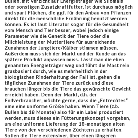
Bullen, mit Verzicht auf Energieträger wie Silomais
oder sonstigen Zusatzkraftfutter, ist durchaus möglich
und spart Flächen, die ggf. für den Anbau von Pflanzen
direkt für die menschliche Ernährung benutzt werden
können. Es ist laut Literatur sogar für die Gesundheit
vom Mensch und Tier besser, wobei jedoch einige
Parameter wie die Genetik der Tiere oder die
Milchleistung der Muttertiere für ausreichende
Zunahmen der Jungtiere/Kälber stimmen müssen.
Außerdem muss sich der Markt und der Kunde an das
spätere Produkt anpassen muss. Lässt man die eben
genannten Energieträger weg und führt die Mast rein
grasbasiert durch, wie es mehrheitlich in der
biologischen Rinderhaltung der Fall ist, gehen die
täglichen Zunahmen der Tiere zurück und diese
brauchen länger bis die Tiere das gewünschte Gewicht
erreicht haben. Denn der Markt, d.h. der
Endverbraucher, möchte gerne, dass die „Entrecôtes“
eine eine uniforme Größe haben. Wenn Tiere (z.b.
Bullen bis 18 Monate) also für ein Label produziert
werden, muss dieses ein Fütterungskonzept vorgeben,
um eine uniforme Lieferung der 18-monatigen alten
Tiere von den verschiedenen Züchtern zu erhalten.
Sollen die Tiere extensiver, über einen längeren