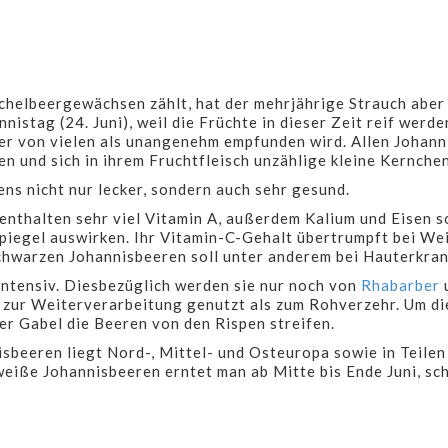
chelbeergewächsen zählt, hat der mehrjährige Strauch aber
istag (24. Juni), weil die Früchte in dieser Zeit reif werd
er von vielen als unangenehm empfunden wird. Allen Johanni
 und sich in ihrem Fruchtfleisch unzählige kleine Kernche
ens nicht nur lecker, sondern auch sehr gesund.
thalten sehr viel Vitamin A, außerdem Kalium und Eisen sow
piegel auswirken. Ihr Vitamin-C-Gehalt übertrumpft bei We
chwarzen Johannisbeeren soll unter anderem bei Hauterkra
intensiv. Diesbezüglich werden sie nur noch von
Rhabarber
u
r zur Weiterverarbeitung genutzt als zum Rohverzehr. Um di
iner Gabel die Beeren von den Rispen streifen.
sbeeren liegt Nord-, Mittel- und Osteuropa sowie in Teilen
weiße Johannisbeeren erntet man ab Mitte bis Ende Juni, s