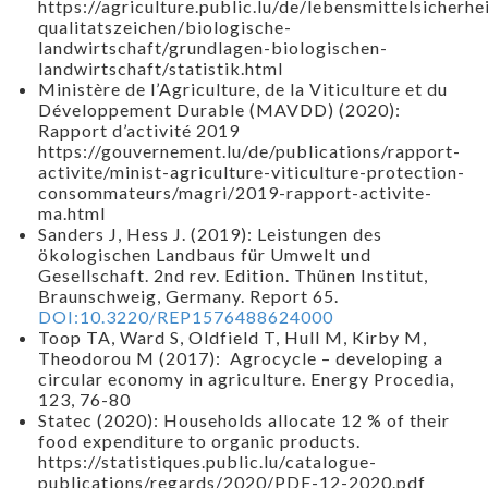
https://agriculture.public.lu/de/lebensmittelsicherhe
qualitatszeichen/biologische-
landwirtschaft/grundlagen-biologischen-
landwirtschaft/statistik.html
Ministère de l’Agriculture, de la Viticulture et du
Développement Durable (MAVDD) (2020):
Rapport d’activité 2019
https://gouvernement.lu/de/publications/rapport-
activite/minist-agriculture-viticulture-protection-
consommateurs/magri/2019-rapport-activite-
ma.html
Sanders J, Hess J. (2019): Leistungen des
ökologischen Landbaus für Umwelt und
Gesellschaft. 2nd rev. Edition. Thünen Institut,
Braunschweig, Germany. Report 65.
DOI:10.3220/REP1576488624000
Toop TA, Ward S, Oldfield T, Hull M, Kirby M,
Theodorou M (2017): Agrocycle – developing a
circular economy in agriculture. Energy Procedia,
123, 76-80
Statec (2020): Households allocate 12 % of their
food expenditure to organic products.
https://statistiques.public.lu/catalogue-
publications/regards/2020/PDF-12-2020.pdf