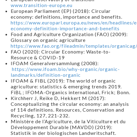
www.transition-europe.eu
European Parliament (EP) (2018): Circular
economy: definitions, importance and benefits.
https://www.europarl.europa.eu/news/en/headline
economy-definition-importance-and-benefits
Food and Agriculture Organization (FAO) (2009):
Glossary on organic agriculture
https://www.fao.org/fileadmin/templates/organicag/
FAO (2020): Circular Economy: Waste-to-
Resource & COVID-19
IFOAM Generalversammlung (2008):
https://www.ifoam.bio/why-organic/organic-
landmarks/definition-organic
IFOAM & FIBL (2019): The world of organic
agriculture: statistics & emerging trends 2019.
FiBL ; IFOMA-Organics international, Frick; Bonn.
Kirchherr J, Reike D, Hekkert M (2017):
Conceptualizing the circular economy: an analysis
of 114 definitions. Resources, Conservation and
Recycling, 127, 221-232.
Ministère de l’Agriculture, de la Viticulture et du
Développement Durable (MAVDD) (2019):
Statistik in der biologischen Landwritschaft.