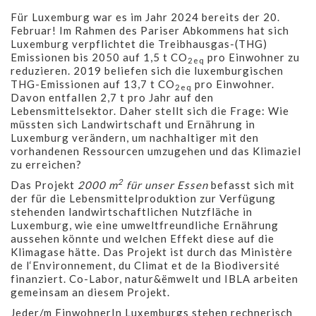
Für Luxemburg war es im Jahr 2024 bereits der 20.
Februar! Im Rahmen des Pariser Abkommens hat sich
Luxemburg verpflichtet die Treibhausgas-(THG)
Emissionen bis 2050 auf 1,5 t CO
pro Einwohner zu
2eq
reduzieren. 2019 beliefen sich die luxemburgischen
THG-Emissionen auf 13,7 t CO
pro Einwohner.
2eq
Davon entfallen 2,7 t pro Jahr auf den
Lebensmittelsektor. Daher stellt sich die Frage: Wie
müssten sich Landwirtschaft und Ernährung in
Luxemburg verändern, um nachhaltiger mit den
vorhandenen Ressourcen umzugehen und das Klimaziel
zu erreichen?
2
Das Projekt
2000 m
für unser Essen
befasst sich mit
der für die Lebensmittelproduktion zur Verfügung
stehenden landwirtschaftlichen Nutzfläche in
Luxemburg, wie eine umweltfreundliche Ernährung
aussehen könnte und welchen Effekt diese auf die
Klimagase hätte. Das Projekt ist durch das Ministère
de l‘Environnement, du Climat et de la Biodiversité
finanziert. Co-Labor, natur&ëmwelt und IBLA arbeiten
gemeinsam an diesem Projekt.
Jeder/m EinwohnerIn Luxemburgs stehen rechnerisch